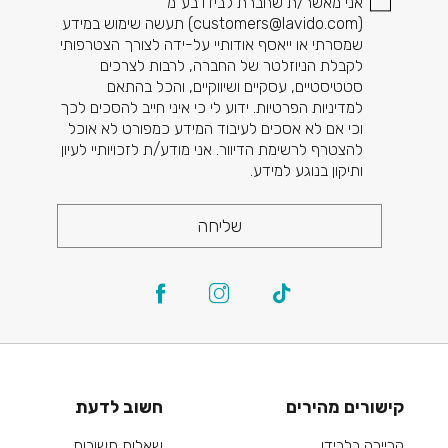
אני מאשר/ת שחברת לבידו בע"מ
(
customers@lavido.com
) תעשה שימוש במידע
שמסרתי או ייאסף אודותיי על-ידה לצורך הצטרפותי
לקבלת הניוזלטר של החברה, לרבות לצרכים
סטטיסטיים, עסקיים ושיווקיים, והכל בהתאם
למדיניות הפרטיות. ידוע לי כי איני חייב להסכים לכך
וכי אם לא אסכים לעיבוד המידע כמפורט לא אוכל
להצטרף לרשימת הדיוור. אני מודע/ת לזכויותיי לעיון
ותיקון בנוגע למידע.
שליחה
קישורים מהירים
חשוב לדעת
קריירה בלבידו
שאלות תשובות