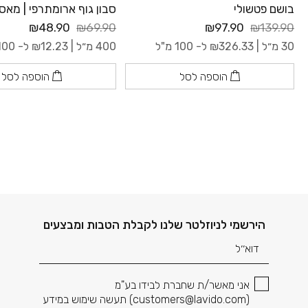
בושם פטשולי
סבון גוף ארומתרפי | מאס
₪48.90
₪69.90
₪97.90
₪139.90
30 מ״ל |
326.33
₪
ל- 100 מ"ל
400 מ״ל |
12.23
₪
ל- 100 מ"ל
הוספה לסל
הוספה לסל
דוא׳׳ל
הירשמי לניוזלטר שלנו לקבלת הטבות ומבצעים
אני מאשר/ת שחברת לבידו בע"מ
(
customers@lavido.com
) תעשה שימוש במידע