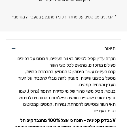
* הנתונים מבוססים על מחקר קליני המתבצע במעבדה בגרמניה
תיאור
הקרם עדין וקליל לטיפול באזור העיניים, מבוסס על רכיבים
פעילים מרוכזים. מתאים לכל סוגי העור.
קרם העיניים עשיר בויטמין C המסייע בהבהרת כהויות,
מטפל בסימני עייפות, מעניק לחות מבלי להכביד על העור
העדין ומפחית קמטים.
בנוסף, מכיל מיצוי טהור של מי פריחת התפוז (נרולי), שמן
זרעי רימונים אורגניים וחומצה היאלורונית התורמים לחידוש
תאי העור ומסייעים להפחתת נפיחות, קמטים וקמטוטים
סביב העיניים.
V נבדק קלינית – הוכח כי אצל 100% מהנבדקים חל
שיפור ניכר בלחות העור, גמישות העור ובהפחתה בעומק