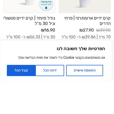
קרם ידיים ארומתרפי | פרחי
גודל מיוחד | קרם ידיים פטשולי
הדרים
וניל 30 מ”ל
₪16.90
₪27.90
₪39.90
70 מ״ל |
39.86
₪
ל- 100 מ"ל
30 מ״ל |
56.33
₪
ל- 100 מ"ל
הפרטיות שלך חשובה לנו
הוספה לסל
אנו משתמשים בקובצי Cookie כדי לשפר את חווית הגלישה שלך
‫30% הנחה
‫30% הנחה
התאמה אישית
דחה הכל
קבל הכל