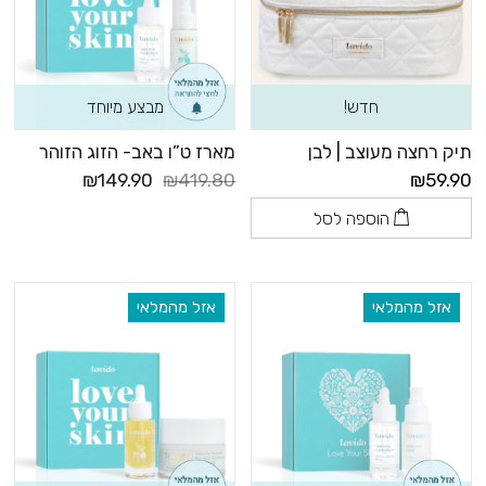
חדש!
מבצע מיוחד
תיק רחצה מעוצב | לבן
מארז ט”ו באב- הזוג הזוהר
₪149.90
₪419.80
₪59.90
הוספה לסל
אזל מהמלאי
אזל מהמלאי