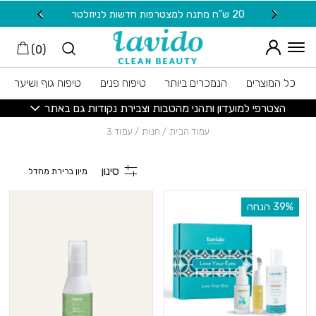
חזרה למעלה
Skip to Conten
20 ש"ח מתנה למצטרפות חדשות לניוזלטר
משלוח חינם בקני
)
0
(
כל המוצרים
הנמכרים ביותר
טיפוח פנים
טיפוח גוף ושיער
הצטרפי למועדון ותהני מהטבות וצבירת נקודות גם באתר
עמוד הבית
/
חנות
/ עמוד 3
סינון
‫39% הנחה