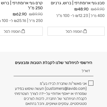
סבון גוף ארומתרפי | ברוש, גרניום
קרם גוף ארומתרפי | ברוש ג
250 מ”ל
₪48.90
₪69.90
₪62.90
₪89.90
400 מ״ל |
12.23
₪
ל- 100 מ"ל
250 מ״ל |
25.16
₪
ל- 100 מ"ל
הוספה לסל
הוספה לסל
דוא׳׳ל
הירשמי לניוזלטר שלנו לקבלת הטבות ומבצעים
אני מאשר/ת שחברת לבידו בע"מ
(
customers@lavido.com
) תעשה שימוש במידע
שמסרתי או ייאסף אודותיי על-ידה לצורך הצטרפותי
לקבלת הניוזלטר של החברה, לרבות לצרכים
סטטיסטיים, עסקיים ושיווקיים, והכל בהתאם