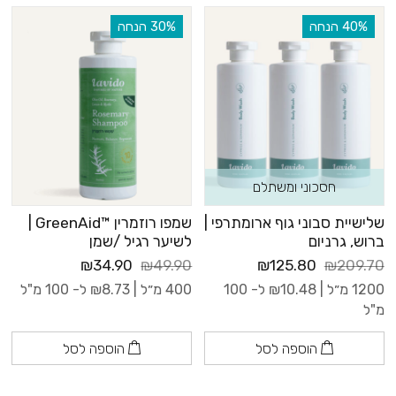
‫40% הנחה
‫30% הנחה
חסכוני ומשתלם
שלישיית סבוני גוף ארומתרפי |
שמפו רוזמרין ™GreenAid |
ברוש, גרניום
לשיער רגיל /שמן
₪34.90
₪49.90
₪125.80
₪209.70
1200 מ״ל |
10.48
₪
ל- 100
400 מ״ל |
8.73
₪
ל- 100 מ"ל
מ"ל
הוספה לסל
הוספה לסל