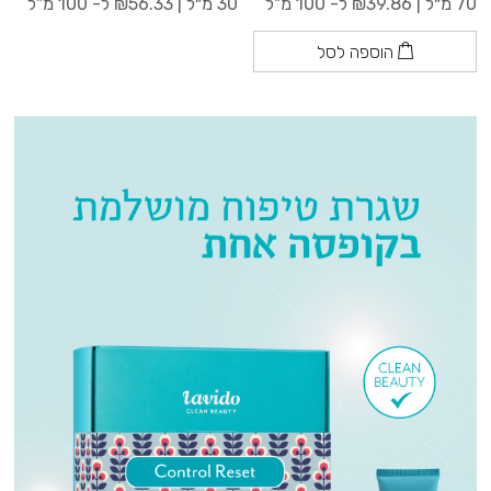
70 מ״ל |
39.86
₪
ל- 100 מ"ל
30 מ״ל |
56.33
₪
ל- 100 מ"ל
הוספה לסל