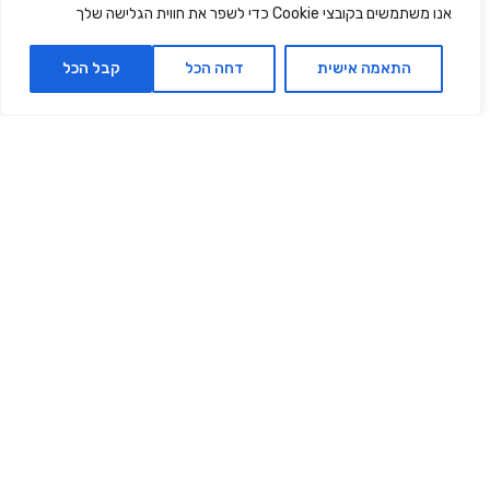
אנו משתמשים בקובצי Cookie כדי לשפר את חווית הגלישה שלך
התאמה אישית
דחה הכל
קבל הכל
מלח ארומטי | ברוש גרניום
קרם ידיים ארומתרפי | לבנדר
לבונה
בולגרי
₪27.90
₪39.90
₪34.90
₪49.90
350 מ״ל |
9.97
₪
ל- 100 מ"ל
70 מ״ל |
39.86
₪
ל- 100 מ"ל
הוספה לסל
הוספה לסל
אזל מהמלאי
‫30% הנחה