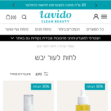
חזרה למעלה
Skip to Conten
20 ש"ח מתנה למצטרפות חדשות לניוזלטר
משלוח
)
0
(
כל המוצרים
הנמכרים ביותר
טיפוח פנים
טיפוח גוף ושיער
הצטרפי למועדון ותהני מהטבות וצבירת נקודות גם באתר
עמוד הבית
/ לחות לעור יבש
לחות לעור יבש
סינון
‫30% הנחה
‫30% הנחה