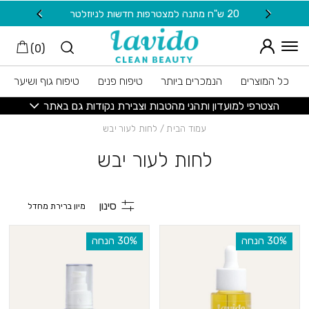
חזרה למעלה
Skip to Conten
20 ש"ח מתנה למצטרפות חדשות לניוזלטר
משלוח
)
0
(
כל המוצרים
הנמכרים ביותר
טיפוח פנים
טיפוח גוף ושיער
הצטרפי למועדון ותהני מהטבות וצבירת נקודות גם באתר
עמוד הבית
/ לחות לעור יבש
לחות לעור יבש
סינון
‫30% הנחה
‫30% הנחה