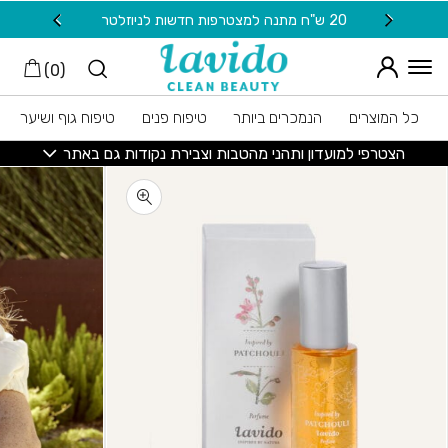
חזרה למעלה
Skip to Conten
20 ש"ח מתנה למצטרפות חדשות לניוזלטר
משלוח
)
0
(
כל המוצרים
הנמכרים ביותר
טיפוח פנים
טיפוח גוף ושיער
הצטרפי למועדון ותהני מהטבות וצבירת נקודות גם באתר