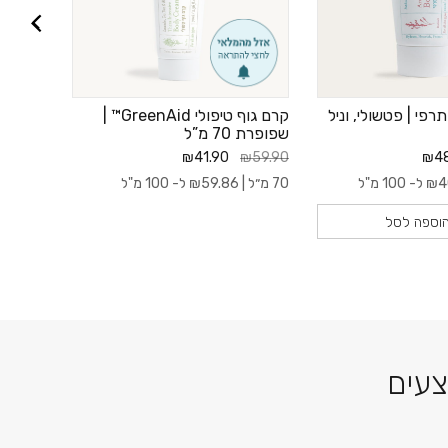
רפי | פטשולי, וניל
קרם גוף טיפולי GreenAid™ |
בושם ה
שפופרת 70 מ”ל
139.90
₪41.90
₪59.90
₪48
30 מ״ל |
4
₪
ל- 100 מ"ל
70 מ״ל |
59.86
₪
ל- 100 מ"ל
וספה לסל
צעים