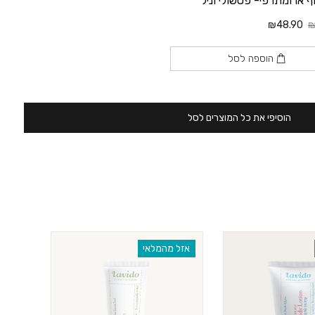
וף ארומתרפי- פטשולי וניל
₪48.90
₪
הוספה לסל
הוסיפי את כל המוצרים לסל
אזל מהמלאי
‫30% הנחה