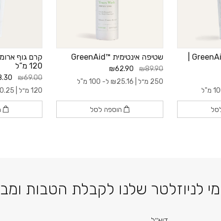
קרם ידיים טיפולי ™GreenAid |
שטיפה אינטימית ™GreenAid
קרם גוף ארומת
120 מ”ל
₪62.90
₪89.90
.30
₪69.00
250 מ״ל |
25.16
₪
ל- 100 מ"ל
120 מ״ל |
0.25
סל
הוספה לסל
ה
דוא׳׳ל
י לניוזלטר שלנו לקבלת הטבות ומב