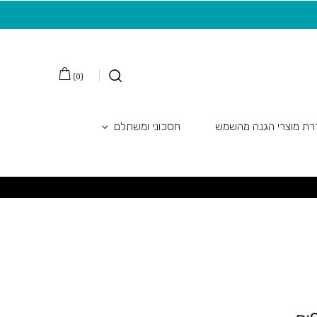
משלוח חינם בקנייה מעל 149 ש"ח
20 ש"ח מתנה למצטרפות חדשות לניוזלטר
)
0
(
ת מוצרי הגנה מהשמש
חסכוני ומשתלם