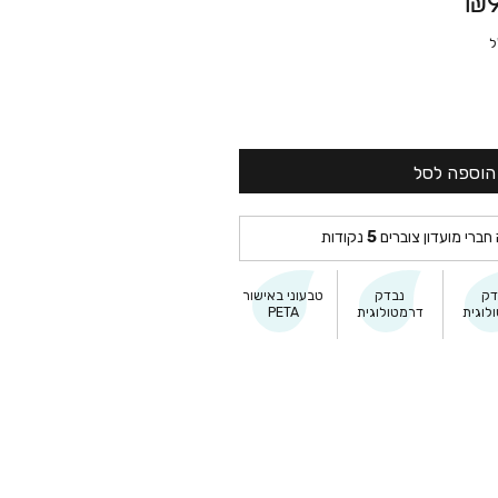
₪9
הוספה לסל
 חברי מועדון צוברים
5
נקודות
דק
נבדק
טבעוני באישור
לוגית
דרמטולוגית
PETA