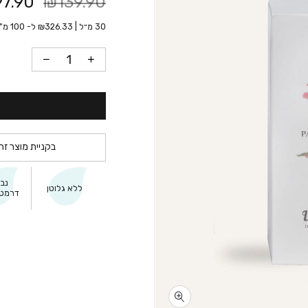
7.90
₪139.90
30 מ״ל |
326.33
₪
ל- 100 מ"ל
בקניית מוצר זה
נב
ללא גלוטן
דרמטו