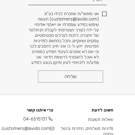
אני מאשר/ת שחברת לבידו בע"מ
(
customers@lavido.com
) תעשה
שימוש במידע שמסרתי או ייאסף אודותיי
על-ידה לצורך הצטרפותי לקבלת הניוזלטר
של החברה, לרבות לצרכים סטטיסטיים,
עסקיים ושיווקיים, והכל בהתאם למדיניות
הפרטיות. ידוע לי כי איני חייב להסכים לכך
וכי אם לא אסכים לעיבוד המידע כמפורט
לא אוכל להצטרף לרשימת הדיוור. אני
מודע/ת לזכויותיי לעיון ותיקון בנוגע למידע.
שליחה
חשוב לדעת
צרי איתנו קשר
04-6515131
שאלות תשובות
customers@lavido.com
מדיניות משלוחים, החזרות וביטול
עסקה