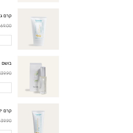
קרם גוף
69.00
בושם 
39.90
קרם יד
39.90