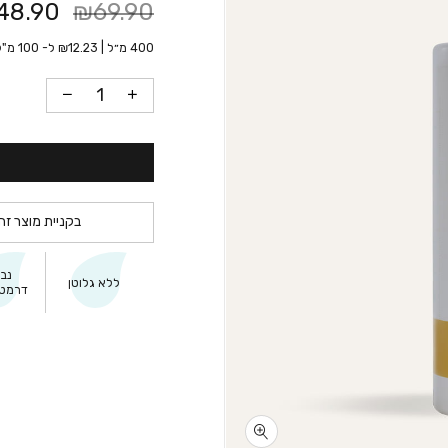
48.90
₪69.90
400 מ״ל |
12.23
₪
ל- 100 מ"ל
בקניית מוצר זה
נב
ללא גלוטן
דרמטו