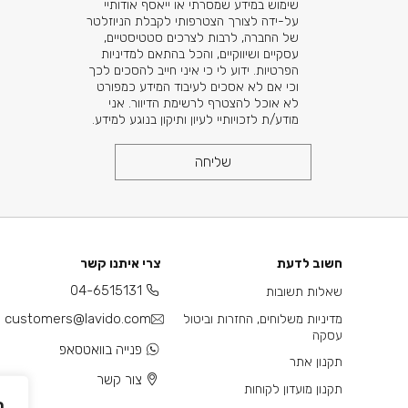
שימוש במידע שמסרתי או ייאסף אודותיי
על-ידה לצורך הצטרפותי לקבלת הניוזלטר
של החברה, לרבות לצרכים סטטיסטיים,
עסקיים ושיווקיים, והכל בהתאם למדיניות
הפרטיות. ידוע לי כי איני חייב להסכים לכך
וכי אם לא אסכים לעיבוד המידע כמפורט
לא אוכל להצטרף לרשימת הדיוור. אני
מודע/ת לזכויותיי לעיון ותיקון בנוגע למידע.
שליחה
חשוב לדעת
צרי איתנו קשר
04-6515131
שאלות תשובות
customers@lavido.com
מדיניות משלוחים, החזרות וביטול
עסקה
פנייה בוואטסאפ
תקנון אתר
צור קשר
תקנון מועדון לקוחות
ה