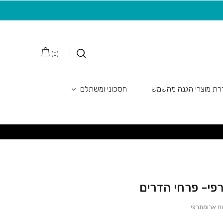
 הדרים
משלוח חינם בקנייה מעל 149 ש"ח
20 ש"ח מתנה למצטרפות חדשות לניוזלטר
)
0
(
ת מוצרי הגנה מהשמש
חסכוני ומשתלם
רפי- פרחי הדרים
חוח ארומתרפי