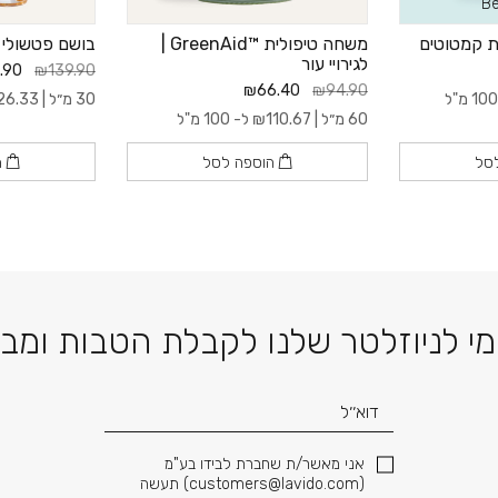
Be
ת קמטוטים
משחה טיפולית ™GreenAid |
בושם פטשולי
לגירויי עור
.90
₪139.90
₪66.40
₪94.90
30 מ״ל |
26.33
60 מ״ל |
110.67
₪
ל- 100 מ"ל
סל
הוספה לסל
ה
דוא׳׳ל
י לניוזלטר שלנו לקבלת הטבות ומב
אני מאשר/ת שחברת לבידו בע"מ
(
customers@lavido.com
) תעשה