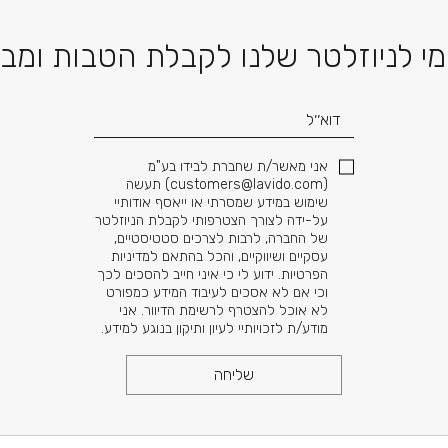
דוא׳׳ל
י לניוזלטר שלנו לקבלת הטבות ומב
אני מאשר/ת שחברת לבידו בע"מ
(
customers@lavido.com
) תעשה
שימוש במידע שמסרתי או ייאסף אודותיי
על-ידה לצורך הצטרפותי לקבלת הניוזלטר
של החברה, לרבות לצרכים סטטיסטיים,
עסקיים ושיווקיים, והכל בהתאם למדיניות
הפרטיות. ידוע לי כי איני חייב להסכים לכך
וכי אם לא אסכים לעיבוד המידע כמפורט
לא אוכל להצטרף לרשימת הדיוור. אני
מודע/ת לזכויותיי לעיון ותיקון בנוגע למידע.
שליחה