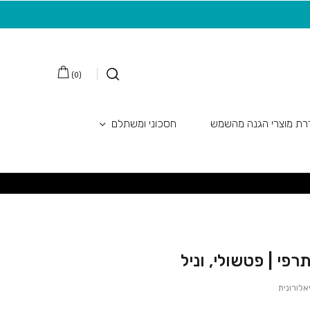
לי, וניל
משלוח חינם בקנייה מעל 149 ש"ח
20 ש"ח מתנה למצטרפות חדשות לניוזלטר
)
0
(
ת מוצרי הגנה מהשמש
חסכוני ומשתלם
רפי | פטשולי, וניל
אלורונית