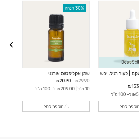
‫30% הנחה
‫30% הנחה
Best Sell
ם | לעור רגיל, יבש
שמן אקליפטוס אורגני
קרם ידי
בולגרי
₪20.90
₪29.90
₪39.90
₪153
10 מ״ל |
209.00
₪
ל- 100 מ"ל
5
₪
ל- 100 מ"ל
70 מ״ל |
וספה לסל
הוספה לסל