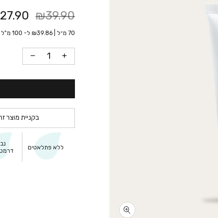
27.90
₪39.90
70 מ״ל |
39.86
₪
ל- 100 מ"ל
בקניית מוצר זה
נב
ללא פתלאטים
דרמטו