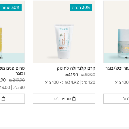
‫30% הנחה
‫30% הנחה
er
Be
ור יבש/בוגר
קרם קלנדולה לתינוק
סרום פנים משק
ובוגר
₪41.90
₪59.90
.90
₪219.90
120 מ״ל |
34.92
₪
ל- 100 מ"ל
30 מ״ל |
13.00
סל
הוספה לסל
ה