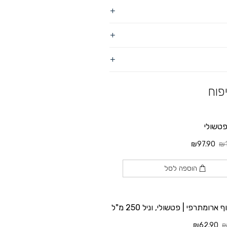
פוח
טשולי
₪97.90
₪1
הוספה לסל
ארומתרפי | פטשולי, וניל 250 מ"ל
₪62.90
₪