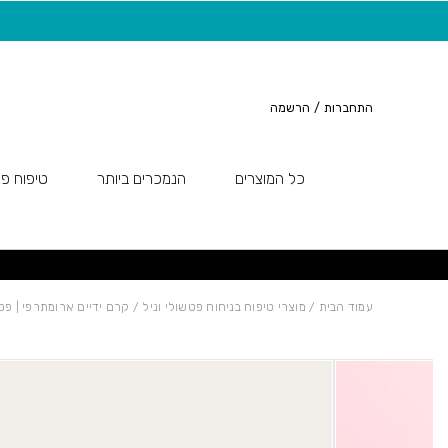
חזרה למעלה
Skip to Conten
משלוח חינם בקנייה מעל 149 ש"ח
התחברות
/
הרשמה
כל המוצרים
הנמכרים ביותר
טיפוח פנ
עמוד הבית
/
מוצרי טיפוח בניחוח פטשולי וניל
/ קרם ידיים ארומתרפי | פטש