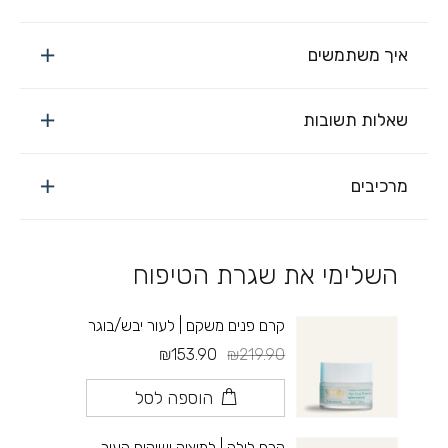
איך משתמשים
שאלות תשובות
מרכיבים
השלימי את שגרת הטיפוח
קרם פנים משקם | לעור יבש/בוגר
₪153.90
₪219.90
הוספה לסל
קרם לילה | למיצוק ושיקום העור