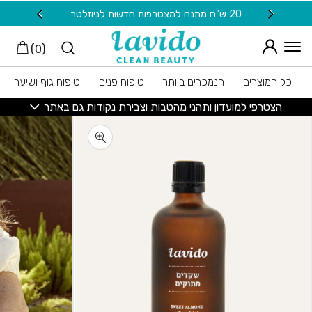
חזרה למעלה
Skip to Conten
20 ש"ח מתנה למצטרפות חדשות לניוזלטר
משלוח
)
0
(
כל המוצרים
הנמכרים ביותר
טיפוח פנים
טיפוח גוף ושיער
הצטרפי למועדון ותהני מהטבות וצבירת נקודות גם באתר