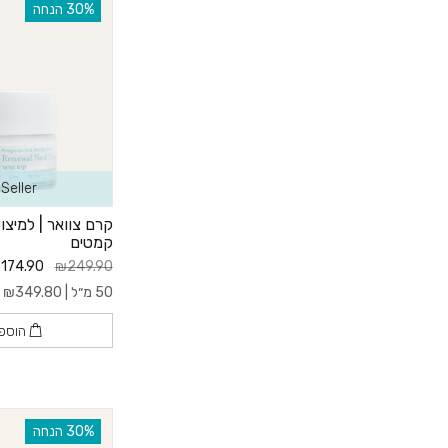
‫30% הנחה
Seller
קרם צוואר | למיצ
קמטים
174.90
₪249.90
50 מ״ל |
349.80
₪
ל-
הוספ
‫30% הנחה