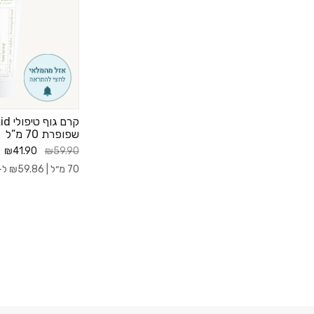
שפופרת 70 מ”ל
₪41.90
₪59.90
70 מ״ל |
59.86
₪
ל- 100 