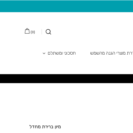
משלוח חינם בקנייה מעל 149 ש"ח
20 ש"ח מתנה למצטרפות חדשות לניוזלטר
)
0
(
ת מוצרי הגנה מהשמש
חסכוני ומשתלם