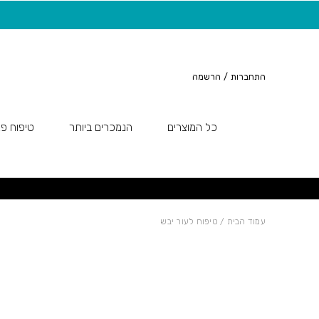
חזרה למעלה
Skip to Conten
משלוח חינם בקנייה מעל 149 ש"ח
התחברות
/
הרשמה
כל המוצרים
הנמכרים ביותר
טיפוח פנ
עמוד הבית
/ טיפוח לעור יבש