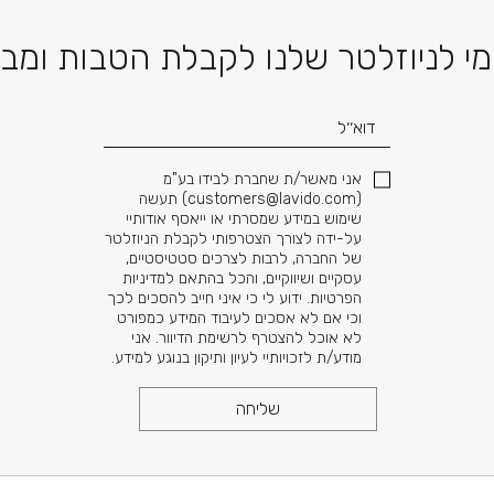
דוא׳׳ל
י לניוזלטר שלנו לקבלת הטבות ומב
אני מאשר/ת שחברת לבידו בע"מ
(
customers@lavido.com
) תעשה
שימוש במידע שמסרתי או ייאסף אודותיי
על-ידה לצורך הצטרפותי לקבלת הניוזלטר
של החברה, לרבות לצרכים סטטיסטיים,
עסקיים ושיווקיים, והכל בהתאם למדיניות
הפרטיות. ידוע לי כי איני חייב להסכים לכך
וכי אם לא אסכים לעיבוד המידע כמפורט
לא אוכל להצטרף לרשימת הדיוור. אני
מודע/ת לזכויותיי לעיון ותיקון בנוגע למידע.
שליחה