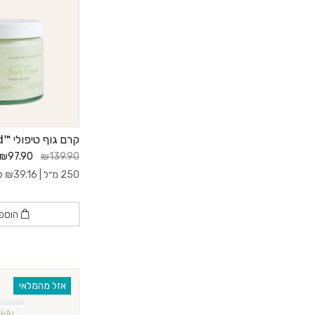
קרם גוף טיפולי ™GreenAid
₪97.90
₪139.90
250 מ״ל |
39.16
₪
ל- 0
הוספ
אזל מהמלאי