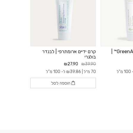
קרם גוף טיפולי GreenAid™ |
קרם ידיים ארומתרפי | לבנדר
בולגרי
₪27.90
₪39.90
מ"ל
70 מ״ל |
39.86
₪
ל- 100 מ"ל
הוספה לסל