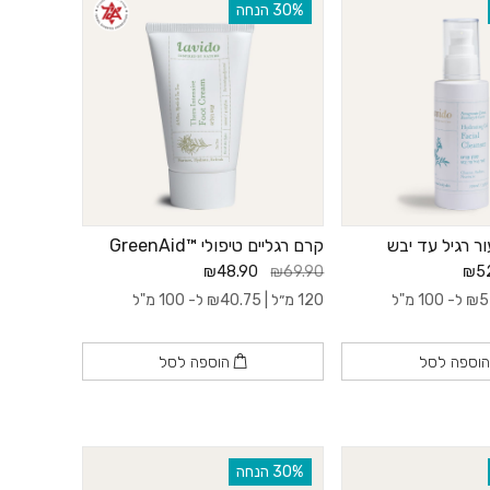
‫30% הנחה
ור רגיל עד יבש
קרם רגליים טיפולי ™GreenAid
₪48.90
₪69.90
₪5
5
₪
ל- 100 מ"ל
120 מ״ל |
40.75
₪
ל- 100 מ"ל
וספה לסל
הוספה לסל
‫30% הנחה