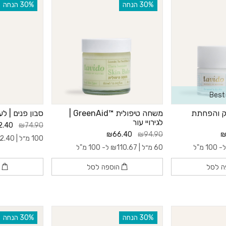
‫30% הנחה
‫30% הנחה
Best 
וק והפחתת
משחה טיפולית ™GreenAid |
סבון פנים | לע
לגירויי עור
2.40
₪74.90
₪66.40
₪94.90
₪
100 מ״ל |
2.40
 100 מ"ל
60 מ״ל |
110.67
₪
ל- 100 מ"ל
ה לסל
הוספה לסל
ה
‫30% הנחה
‫30% הנחה