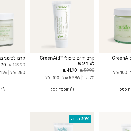
קרם ידיים טיפולי ™GreenAid |
קרם לסימני מתיחה 
לעור יבש
.90
₪149.90
₪41.90
₪59.90
10 מ"ל
250 מ״ל |
1.96
70 מ״ל |
59.86
₪
ל- 100 מ"ל
ה לסל
הוספה לסל
ה
‫30% הנחה