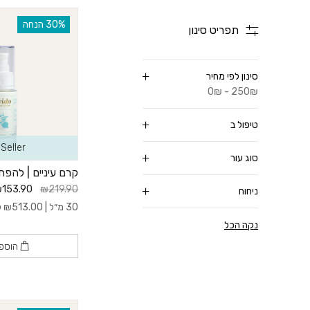
‫30% הנחה
תפריט סינון
סינון לפי מחיר
0₪ - 250₪
טיפול ב
Seller
סוג עור
קרם עיניים | להפ
153.90
₪219.90
ניחוח
30 מ״ל |
513.00
₪
ל- 
נקה הכל
הוספ