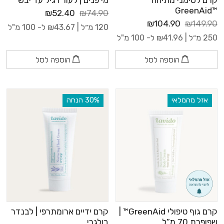
™GreenAid
₪52.40
₪74.90
₪104.90
₪149.90
120 מ״ל |
43.67
₪
ל- 100 מ"ל
250 מ״ל |
41.96
₪
ל- 100 מ"ל
הוספה לסל
הוספה לסל
אזל מהמלאי
‫30% הנחה
קרם גוף טיפולי GreenAid™ |
קרם ידיים ארומתרפי | לבנדר
שפופרת 70 מ”ל
בולגרי