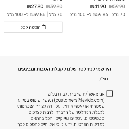
₪27.90
₪39.90
₪41.90
₪59.90
70 מ״ל |
59.86
₪
ל- 100 מ"ל
70 מ״ל |
39.86
₪
ל- 100 מ"ל
הוספה לסל
דוא׳׳ל
הירשמי לניוזלטר שלנו לקבלת הטבות ומבצעים
אני מאשר/ת שחברת לבידו בע"מ
(
customers@lavido.com
) תעשה שימוש במידע
שמסרתי או ייאסף אודותיי על-ידה לצורך הצטרפותי
לקבלת הניוזלטר של החברה, לרבות לצרכים
סטטיסטיים, עסקיים ושיווקיים, והכל בהתאם
למדיניות הפרטיות. ידוע לי כי איני חייב להסכים לכך