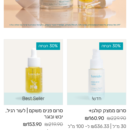
‫30% הנחה
‫30% הנחה
חדש!
Best Seller
סרום ממצק קולגן+
סרום פנים משקם | לעור רגיל,
יבש ובוגר
₪160.90
₪229.90
₪153.90
₪219.90
30 מ״ל |
536.33
₪
ל- 100 מ"ל