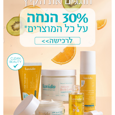
העור מנזקי השמש והיומיום.
שלב 5:
טפחי את העור עם מסכת פנים, לניקוי עמוק והזנה
אינטנסיבית בין 2-3 פעמים בשבוע.
לבידו – מגוון של מוצרי טיפוח איכותיים,
טבעיים ואורגניים לעור הפנים
כדי שתוכלי לשמור על שגרת טיפוח אפקטיבית, לבידו מציעה לך
מבחר רחב של מוצרי טיפוח מומלצים לפנים, שישמרו על עור הפנים
שלך רך, נקי, חלק ורענן. בקטגוריה תמצאי מוצרי טיפוח שונים, שיעניקו
לעור שלך לחות והזנה עמוקה, תוך כדי הרגעה, מיצוק וחידוש של
העור. במידה ויש לך נטייה לפצעונים, תוכלי לבחור מוצרי פנים טיפוליים
עם רכיבים פעילים, כמו ג’ל או קרם פנים טיפולי. את מוזמנת לבחור
את המוצרים המתאימים לך ביותר, ולהזמין אותם מהאתר בקלות
ובנוחות. העור שלך יודה לך.