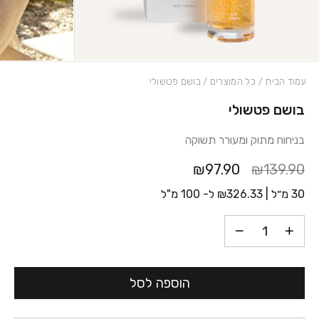
עמוד הבית
/
כל המוצרים
/ בושם פטשולי
בושם פטשולי
כמות בושם פטשולי
בניחוח מתוק ומעורר תשוקה
₪97.90
₪139.90
30 מ״ל |
326.33
₪
ל- 100 מ"ל
הוספה לסל