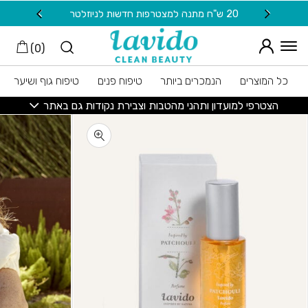
חזרה למעלה
Skip to Conten
20 ש"ח מתנה למצטרפות חדשות לניוזלטר
משלוח
)
0
(
כל המוצרים
הנמכרים ביותר
טיפוח פנים
טיפוח גוף ושיער
הצטרפי למועדון ותהני מהטבות וצבירת נקודות גם באתר