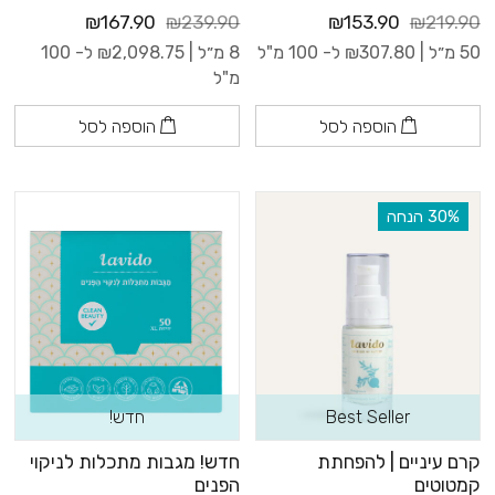
₪167.90
₪239.90
₪153.90
₪219.90
50 מ״ל |
307.80
₪
ל- 100 מ"ל
8 מ״ל |
2,098.75
₪
ל- 100
מ"ל
הוספה לסל
הוספה לסל
‫30% הנחה
Best Seller
חדש!
קרם עיניים | להפחתת
חדש! מגבות מתכלות לניקוי
קמטוטים
הפנים