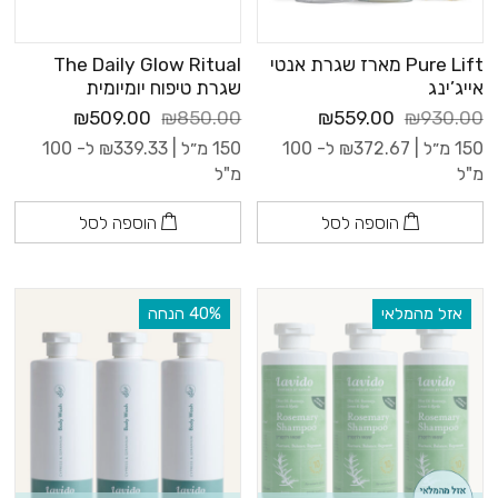
Pure Lift מארז שגרת אנטי
The Daily Glow Ritual
אייג’ינג
שגרת טיפוח יומיומית
₪509.00
₪850.00
₪559.00
₪930.00
150 מ״ל |
372.67
₪
ל- 100
150 מ״ל |
339.33
₪
ל- 100
מ"ל
מ"ל
הוספה לסל
הוספה לסל
אזל מהמלאי
‫40% הנחה