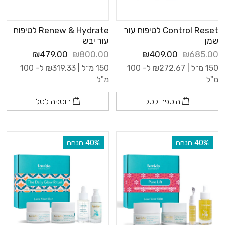
Control Reset לטיפוח עור
Renew & Hydrate לטיפוח
שמן
עור יבש
₪479.00
₪800.00
₪409.00
₪685.00
150 מ״ל |
272.67
₪
ל- 100
150 מ״ל |
319.33
₪
ל- 100
מ"ל
מ"ל
הוספה לסל
הוספה לסל
‫40% הנחה
‫40% הנחה