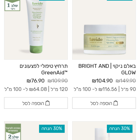
באלם ניקוי | BRIGHT AND
תרחיץ טיפולי לפצעונים
™GreenAid
GLOW
₪76.90
₪109.90
₪104.90
₪149.90
90 מ״ל |
116.56
₪
ל- 100 מ"ל
120 מ״ל |
64.08
₪
ל- 100 מ"ל
הוספה לסל
הוספה לסל
‫30% הנחה
‫30% הנחה