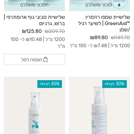
חסכוני ומשתלם
חסכוני ומשתלם
שלישיית שמפו רוזמרין
שלישיית סבוני גוף ארומתרפי |
™GreenAid | לשיער רגיל
ברוש, גרניום
/שמן
₪125.80
₪209.70
₪89.80
₪149.70
1200 מ״ל |
10.48
₪
ל- 100
1200 מ״ל |
7.48
₪
ל- 100 מ"ל
מ"ל
הוספה לסל
‫30% הנחה
‫30% הנחה