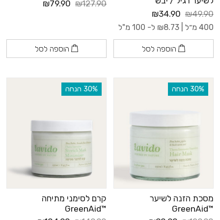
לשיער רגיל / יבש
₪79.90
₪127.90
₪34.90
₪49.90
400 מ״ל |
8.73
₪
ל- 100 מ"ל
הוספה לסל
הוספה לסל
‫30% הנחה
‫30% הנחה
מסכת הזנה לשיער
קרם לסימני מתיחה
™GreenAid
™GreenAid