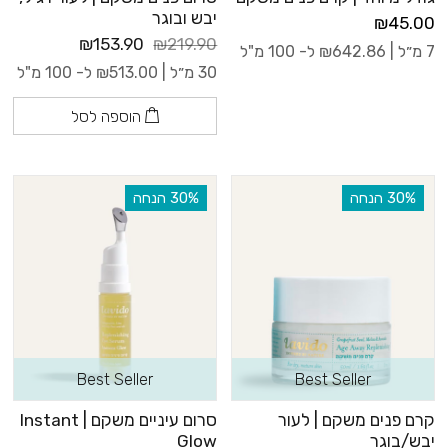
יבש ובוגר
₪45.00
₪153.90
₪219.90
7 מ״ל |
642.86
₪
ל- 100 מ"ל
30 מ״ל |
513.00
₪
ל- 100 מ"ל
הוספה לסל
‫30% הנחה
‫30% הנחה
Best Seller
Best Seller
קרם פנים משקם | לעור
סרום עיניים משקם | Instant
יבש/בוגר
Glow