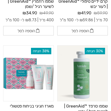
קרם ידיים טיפולי ™GreenAid
שמפו רוזמרין ™GreenAid |
| לעור יבש
לשיער רגיל /שמן
₪34.90
₪49.90
₪41.90
₪59.90
70 מ״ל |
59.86
₪
ל- 100 מ"ל
400 מ״ל |
8.73
₪
ל- 100 מ"ל
הוספה לסל
הוספה לסל
‫30% הנחה
‫38% הנחה
שמפו סרפד ™GreenAid |
מארז חגיגי בניחוח פטשולי