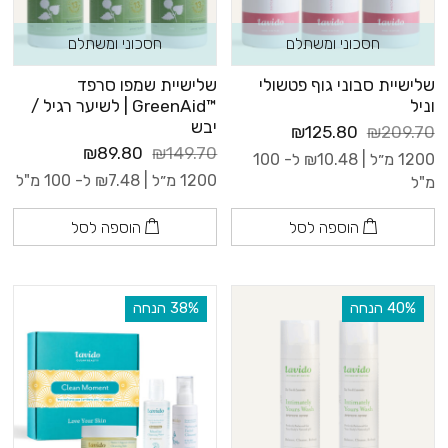
חסכוני ומשתלם
חסכוני ומשתלם
שלישיית סבוני גוף פטשולי
שלישיית שמפו סרפד
וניל
™GreenAid | לשיער רגיל /
יבש
₪125.80
₪209.70
₪89.80
₪149.70
1200 מ״ל |
10.48
₪
ל- 100
1200 מ״ל |
7.48
₪
ל- 100 מ"ל
מ"ל
הוספה לסל
הוספה לסל
‫40% הנחה
‫38% הנחה