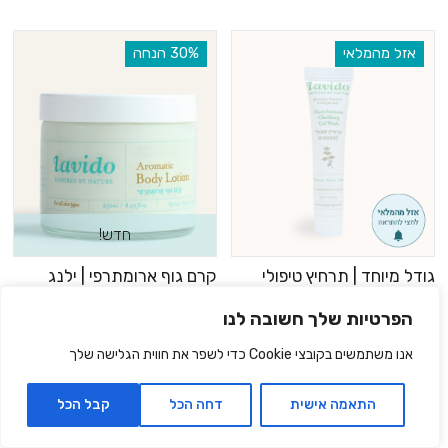
אזל מהמלאי
‫30% הנחה
חדש!
גודל מיוחד | תרחיץ טיפולי
קרם גוף ארומתרפי | ילנג
לפצעונים 15 מ”ל
ילנג, ברגמוט וחמאת שיאה
250 מ”ל
הפרטיות שלך חשובה לנו
₪29.90
₪62.90
₪89.90
15 מ״ל |
199.33
₪
ל- 100 מ"ל
אנו משתמשים בקובצי Cookie כדי לשפר את חווית הגלישה שלך
250 מ״ל |
25.16
₪
ל- 100 מ"ל
התאמה אישית
דחה הכל
קבל הכל
הוספה לסל