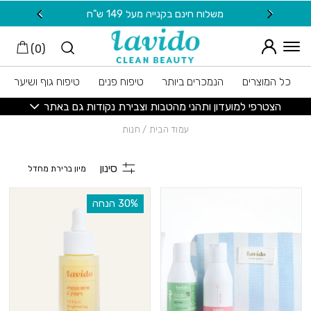
חזרה למעלה
Skip to Conten
משלוח חינם בקנייה מעל 149 ש"ח
20 ש"ח מתנה למצטרפות חדשות לניוזלטר
)
0
(
כל המוצרים
הנמכרים ביותר
טיפוח פנים
טיפוח גוף ושיער
הצטרפי למועדון ותהני מהטבות וצבירת נקודות גם באתר
עמוד הבית
/ חנות
סינון
‫30% הנחה