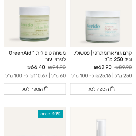
קרם גוף ארומתרפי | פטשולי,
משחה טיפולית ™GreenAid |
וניל 250 מ”ל
לגירויי עור
₪66.40
₪94.90
₪62.90
₪89.90
250 מ״ל |
25.16
₪
ל- 100 מ"ל
60 מ״ל |
110.67
₪
ל- 100 מ"ל
הוספה לסל
הוספה לסל
‫30% הנחה