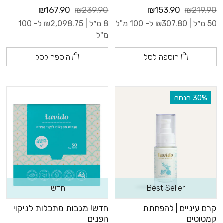
₪167.90
₪239.90
₪153.90
₪219.90
50 מ״ל |
307.80
₪
ל- 100 מ"ל
8 מ״ל |
2,098.75
₪
ל- 100
מ"ל
הוספה לסל
הוספה לסל
‫30% הנחה
Best Seller
חדש!
קרם עיניים | להפחתת
חדש! מגבות מתכלות לניקוי
קמטוטים
הפנים