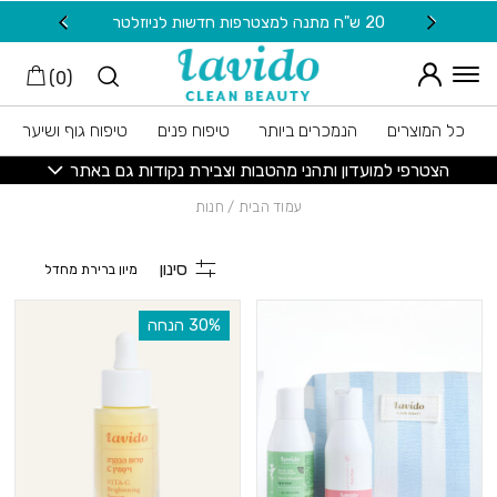
חזרה למעלה
Skip to Conten
20 ש"ח מתנה למצטרפות חדשות לניוזלטר
משלוח חינם ב
)
0
(
כל המוצרים
הנמכרים ביותר
טיפוח פנים
טיפוח גוף ושיער
הצטרפי למועדון ותהני מהטבות וצבירת נקודות גם באתר
עמוד הבית
/ חנות
סינון
‫30% הנחה