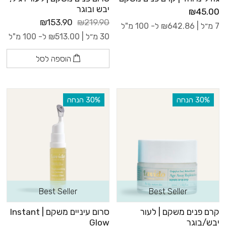
יבש ובוגר
₪45.00
₪153.90
₪219.90
7 מ״ל |
642.86
₪
ל- 100 מ"ל
30 מ״ל |
513.00
₪
ל- 100 מ"ל
הוספה לסל
‫30% הנחה
‫30% הנחה
Best Seller
Best Seller
קרם פנים משקם | לעור
סרום עיניים משקם | Instant
יבש/בוגר
Glow