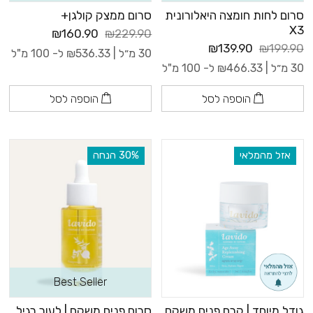
סרום לחות חומצה היאלורונית
סרום ממצק קולגן+
X3
₪160.90
₪229.90
₪139.90
₪199.90
30 מ״ל |
536.33
₪
ל- 100 מ"ל
30 מ״ל |
466.33
₪
ל- 100 מ"ל
הוספה לסל
הוספה לסל
אזל מהמלאי
‫30% הנחה
Best Seller
גודל מיוחד | קרם פנים משקם
סרום פנים משקם | לעור רגיל,