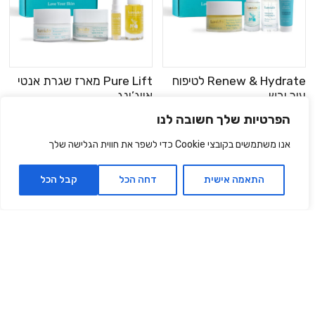
Renew & Hydrate לטיפוח
Pure Lift מארז שגרת אנטי
עור יבש
אייג’ינג
₪559.00
₪930.00
₪479.00
₪800.00
הפרטיות שלך חשובה לנו
150 מ״ל |
319.33
₪
ל- 100
150 מ״ל |
372.67
₪
ל- 100
אנו משתמשים בקובצי Cookie כדי לשפר את חווית הגלישה שלך
מ"ל
מ"ל
התאמה אישית
דחה הכל
קבל הכל
הוספה לסל
הוספה לסל
‫40% הנחה
אזל מהמלאי