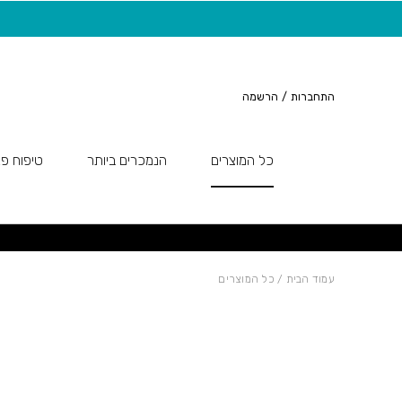
חזרה למעלה
Skip to Conten
משלוח חינם בקנייה מעל 149 ש"ח
התחברות
/
הרשמה
כל המוצרים
הנמכרים ביותר
טיפוח פנ
עמוד הבית
/ כל המוצרים