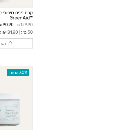
קרם פנים טיפולי ל
™GreenAid
₪90.90
₪129.90
50 מ״ל |
181.80
₪
ל- 0
הוספ
‫30% הנחה