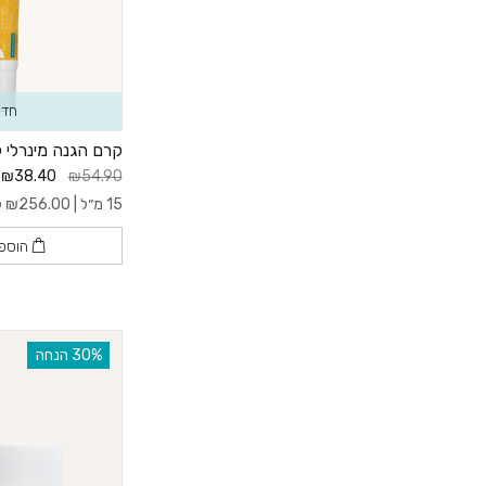
חדש
קרם הגנה מינרלי לשפת
₪38.40
₪54.90
15 מ״ל |
256.00
₪
ל- 
הוספ
‫30% הנחה