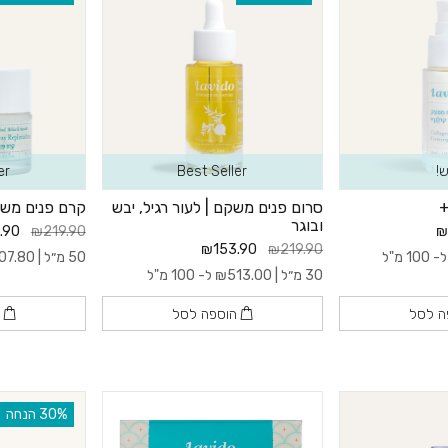
!
Best Seller
er
+
סרום פנים משקם | לעור רגיל, יבש
קרם פנים משק
ובוגר
.90
₪219.90
₪
₪153.90
₪219.90
- 100 מ"ל
50 מ״ל |
07.80
30 מ״ל |
513.00
₪
ל- 100 מ"ל
ה לסל
הוספה לסל
ה
‫30% הנחה