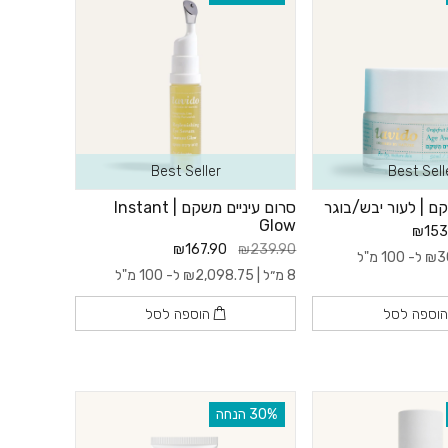
Best Seller
Best Sell
ם | לעור יבש/בוגר
סרום עיניים משקם | Instant
Glow
₪153
₪167.90
₪239.90
3
₪
ל- 100 מ"ל
8 מ״ל |
2,098.75
₪
ל- 100 מ"ל
וספה לסל
הוספה לסל
‫30% הנחה