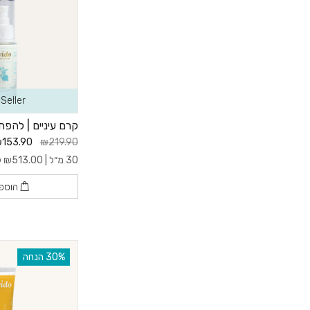
Seller
קרם עיניים | להפ
153.90
₪219.90
30 מ״ל |
513.00
₪
ל- 
הוספ
‫30% הנחה