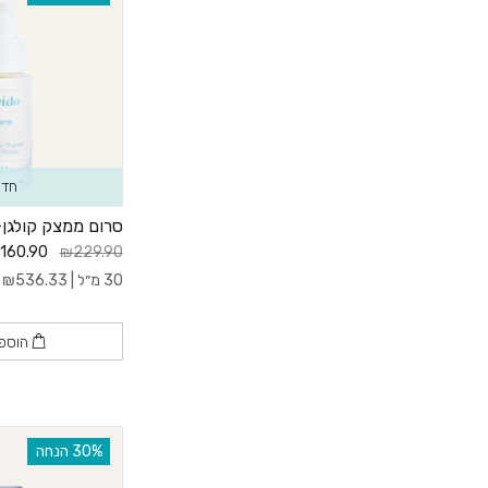
חדש
סרום ממצק קולגן
160.90
₪229.90
30 מ״ל |
536.33
₪
ל
הוספ
‫30% הנחה