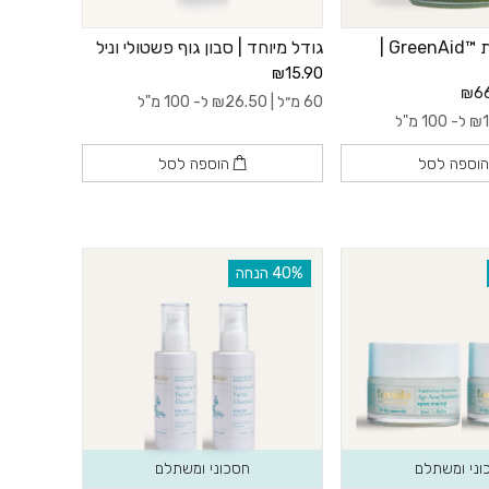
משחה טיפולית ™GreenAid |
גודל מיוחד | סבון גוף פשטולי וניל
₪15.90
₪66
60 מ״ל |
26.50
₪
ל- 100 מ"ל
₪
ל- 100 מ"ל
וספה לסל
הוספה לסל
‫40% הנחה
וני ומשתלם
חסכוני ומשתלם