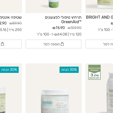
תרחיץ טיפולי לפצעונים
שטיפה אינטימית ™id
™GreenAid
2.90
₪89.90
₪
₪76.90
₪109.90
10 מ"ל
250 מ״ל |
5.16
120 מ״ל |
64.08
₪
ל- 100 מ"ל
ה לסל
הוספה לסל
ה
‫30% הנחה
‫30% הנחה