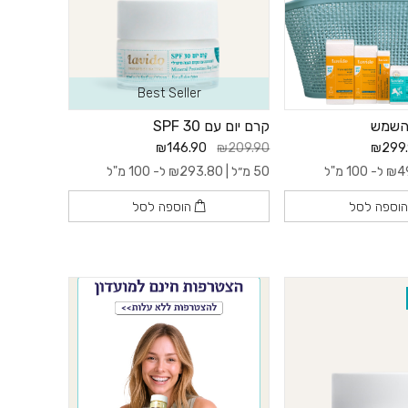
Best Seller
השמש
קרם יום עם 30 SPF
₪146.90
₪209.90
₪299
4
₪
ל- 100 מ"ל
50 מ״ל |
293.80
₪
ל- 100 מ"ל
וספה לסל
הוספה לסל