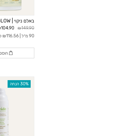
באלם ניקוי | BRIGHT AND GLOW
104.90
₪149.90
90 מ״ל |
116.56
₪
ל- 0
הוספ
‫30% הנחה