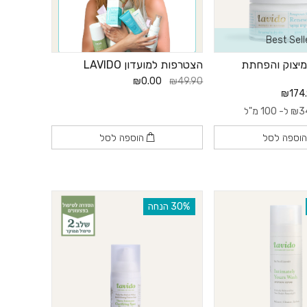
Best Sell
למיצוק והפחתת
הצטרפות למועדון LAVIDO
₪0.00
₪49.90
₪174
3
₪
ל- 100 מ"ל
וספה לסל
הוספה לסל
‫30% הנחה