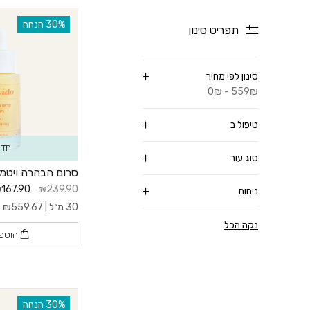
‫30% הנחה
תפריט סינון
סינון לפי מחיר
0₪ - 559₪
טיפול ב
חדש
סוג עור
סרום הבהרה ויטמין 
167.90
₪239.90
ניחוח
30 מ״ל |
559.67
₪
ל-
נקה הכל
הוספ
‫30% הנחה