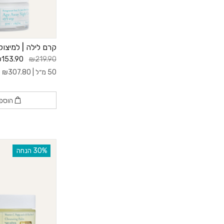
קרם לילה | למיצוק
153.90
₪219.90
50 מ״ל |
307.80
₪
ל-
הוספ
‫30% הנחה