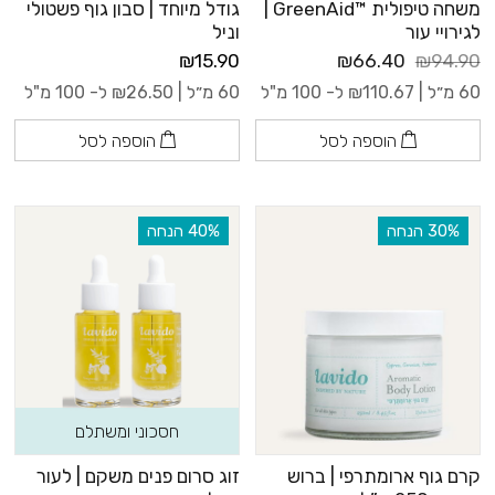
משחה טיפולית ™GreenAid |
גודל מיוחד | סבון גוף פשטולי
לגירויי עור
וניל
₪15.90
₪66.40
₪94.90
60 מ״ל |
110.67
₪
ל- 100 מ"ל
60 מ״ל |
26.50
₪
ל- 100 מ"ל
הוספה לסל
הוספה לסל
‫30% הנחה
‫40% הנחה
חסכוני ומשתלם
קרם גוף ארומתרפי | ברוש
זוג סרום פנים משקם | לעור