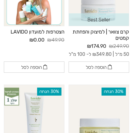
Best Seller
קרם צוואר | למיצוק והפחתת
הצטרפות למועדון LAVIDO
קמטים
₪0.00
₪49.90
₪174.90
₪249.90
50 מ״ל |
349.80
₪
ל- 100 מ"ל
הוספה לסל
הוספה לסל
‫30% הנחה
‫30% הנחה