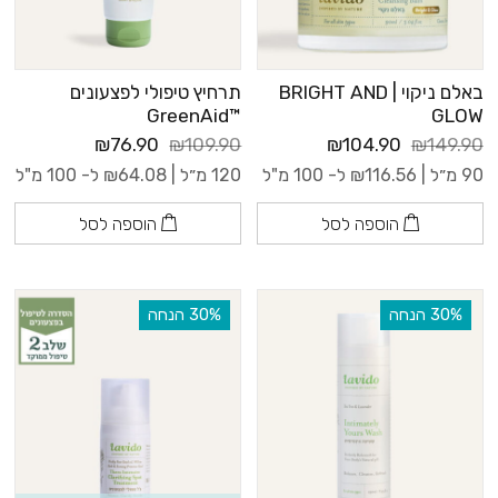
באלם ניקוי | BRIGHT AND
תרחיץ טיפולי לפצעונים
™GreenAid
GLOW
₪76.90
₪109.90
₪104.90
₪149.90
90 מ״ל |
116.56
₪
ל- 100 מ"ל
120 מ״ל |
64.08
₪
ל- 100 מ"ל
הוספה לסל
הוספה לסל
‫30% הנחה
‫30% הנחה