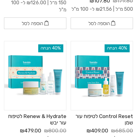
₪107.80
₪179.80
150 מ״ל |
126.00
₪
ל- 100
500 מ״ל |
21.56
₪
ל- 100 מ"ל
מ"ל
הוספה לסל
הוספה לסל
‫40% הנחה
‫40% הנחה
Control Reset לטיפוח עור
Renew & Hydrate לטיפוח
שמן
עור יבש
₪479.00
₪800.00
₪409.00
₪685.00