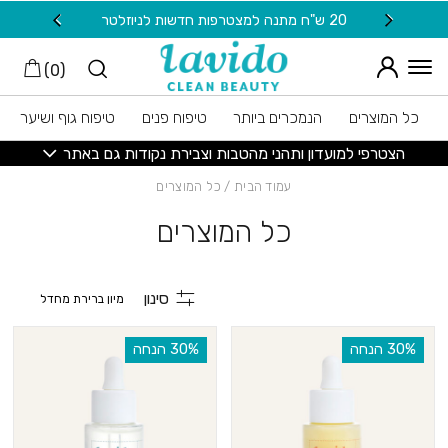
חזרה למעלה
Skip to Conten
20 ש"ח מתנה למצטרפות חדשות לניוזלטר
משלוח חינם בקנייה מעל 149
)
0
(
כל המוצרים
הנמכרים ביותר
טיפוח פנים
טיפוח גוף ושיער
הצטרפי למועדון ותהני מהטבות וצבירת נקודות גם באתר
עמוד הבית
/ כל המוצרים
כל המוצרים
סינון
‫30% הנחה
‫30% הנחה