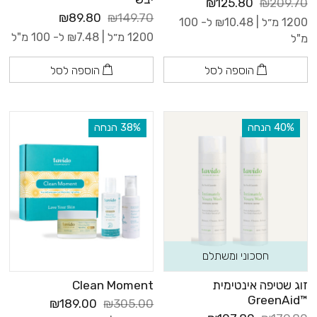
₪125.80
₪209.70
₪89.80
₪149.70
1200 מ״ל |
10.48
₪
ל- 100
1200 מ״ל |
7.48
₪
ל- 100 מ"ל
מ"ל
הוספה לסל
הוספה לסל
‫40% הנחה
‫38% הנחה
חסכוני ומשתלם
זוג שטיפה אינטימית
Clean Moment
™GreenAid
₪189.00
₪305.00