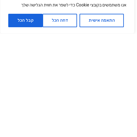
אנו משתמשים בקובצי Cookie כדי לשפר את חווית הגלישה שלך
התאמה אישית
דחה הכל
קבל הכל
Pure Lift מארז שגרת אנטי
The Daily Glow Ritual
אייג’ינג
שגרת טיפוח יומיומית
₪509.00
₪850.00
₪559.00
₪930.00
150 מ״ל |
372.67
₪
ל- 100
150 מ״ל |
339.33
₪
ל- 100
מ"ל
מ"ל
הוספה לסל
הוספה לסל
אזל מהמלאי
‫40% הנחה