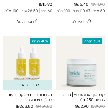
₪15.90
₪66.40
₪94.90
60 מ״ל |
110.67
₪
ל- 100 מ"ל
60 מ״ל |
26.50
₪
ל- 100 מ"ל
הוספה לסל
הוספה לסל
‫30% הנחה
‫40% הנחה
חסכוני ומשתלם
קרם גוף ארומתרפי | ברוש
זוג סרום פנים משקם | לעור
גרניום 250 מ”ל
רגיל, יבש ובוגר
₪263.80
₪439.80
₪62.90
₪89.90