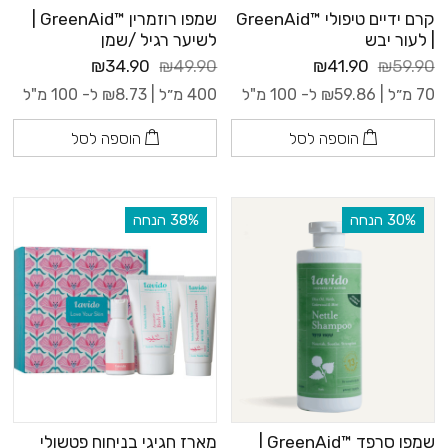
קרם ידיים טיפולי ™GreenAid
שמפו רוזמרין ™GreenAid |
| לעור יבש
לשיער רגיל /שמן
₪34.90
₪49.90
₪41.90
₪59.90
70 מ״ל |
59.86
₪
ל- 100 מ"ל
400 מ״ל |
8.73
₪
ל- 100 מ"ל
הוספה לסל
הוספה לסל
‫30% הנחה
‫38% הנחה
שמפו סרפד ™GreenAid |
מארז חגיגי בניחוח פטשולי