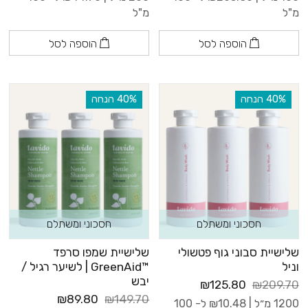
מ"ל
מ"ל
הוספה לסל
הוספה לסל
‫40% הנחה
‫40% הנחה
חסכוני ומשתלם
חסכוני ומשתלם
שלישיית סבוני גוף פטשולי
שלישיית שמפו סרפד
וניל
™GreenAid | לשיער רגיל /
יבש
₪125.80
₪209.70
₪89.80
₪149.70
1200 מ״ל |
10.48
₪
ל- 100