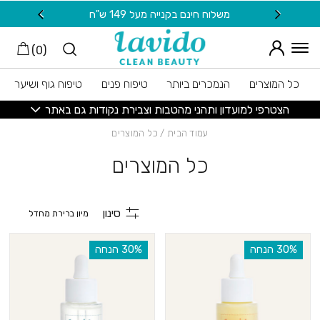
חזרה למעלה
Skip to Conten
קנייה מעל 149 ש"ח
20 ש"ח מתנה למצטרפות חדשות לניוזלטר
)
0
(
כל המוצרים
הנמכרים ביותר
טיפוח פנים
טיפוח גוף ושיער
הצטרפי למועדון ותהני מהטבות וצבירת נקודות גם באתר
עמוד הבית
/ כל המוצרים
כל המוצרים
סינון
‫30% הנחה
‫30% הנחה