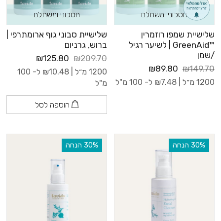
חסכוני ומשתלם
חסכוני ומשתלם
שלישיית שמפו רוזמרין
שלישיית סבוני גוף ארומתרפי |
™GreenAid | לשיער רגיל
ברוש, גרניום
/שמן
₪125.80
₪209.70
₪89.80
₪149.70
1200 מ״ל |
10.48
₪
ל- 100
1200 מ״ל |
7.48
₪
ל- 100 מ"ל
מ"ל
הוספה לסל
‫30% הנחה
‫30% הנחה