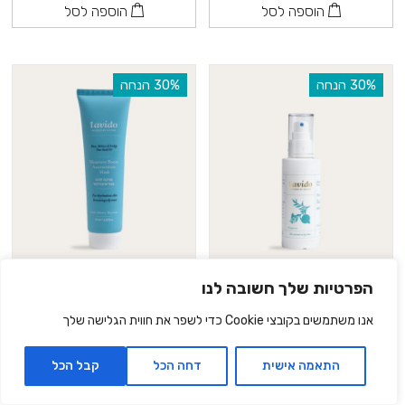
הוספה לסל
הוספה לסל
‫30% הנחה
‫30% הנחה
מי פנים | לעור רגיל עד יבש
מסיכת לחות אנטי-אוקסידנט
הפרטיות שלך חשובה לנו
| לעור יבש
₪52.40
₪74.90
אנו משתמשים בקובצי Cookie כדי לשפר את חווית הגלישה שלך
₪118.90
₪169.90
120 מ״ל |
43.67
₪
ל- 100 מ"ל
100 מ״ל |
118.90
₪
ל- 100
התאמה אישית
דחה הכל
קבל הכל
מ"ל