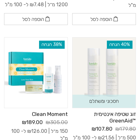
1200 מ״ל |
7.48
₪
ל- 100 מ"ל
מ"ל
הוספה לסל
הוספה לסל
‫40% הנחה
‫38% הנחה
חסכוני ומשתלם
זוג שטיפה אינטימית
Clean Moment
™GreenAid
₪189.00
₪305.00
₪107.80
₪179.80
150 מ״ל |
126.00
₪
ל- 100
500 מ״ל |
21.56
₪
ל- 100 מ"ל
מ"ל