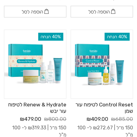
הוספה לסל
הוספה לסל
‫40% הנחה
‫40% הנחה
Control Reset לטיפוח עור
Renew & Hydrate לטיפוח
שמן
עור יבש
₪479.00
₪800.00
₪409.00
₪685.00
150 מ״ל |
272.67
₪
ל- 100
150 מ״ל |
319.33
₪
ל- 100
מ"ל
מ"ל