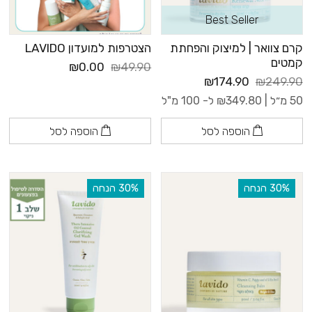
Best Seller
קרם צוואר | למיצוק והפחתת
הצטרפות למועדון LAVIDO
קמטים
₪0.00
₪49.90
₪174.90
₪249.90
50 מ״ל |
349.80
₪
ל- 100 מ"ל
הוספה לסל
הוספה לסל
‫30% הנחה
‫30% הנחה