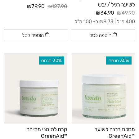
לשיער רגיל / יבש
₪79.90
₪127.90
₪34.90
₪49.90
400 מ״ל |
8.73
₪
ל- 100 מ"ל
הוספה לסל
הוספה לסל
‫30% הנחה
‫30% הנחה
מסכת הזנה לשיער
קרם לסימני מתיחה
™GreenAid
™GreenAid