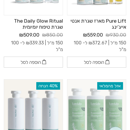
Pure Lift מארז שגרת אנטי
The Daily Glow Ritual
אייג’ינג
שגרת טיפוח יומיומית
₪509.00
₪850.00
₪559.00
₪930.00
150 מ״ל |
372.67
₪
ל- 100
150 מ״ל |
339.33
₪
ל- 100
מ"ל
מ"ל
הוספה לסל
הוספה לסל
אזל מהמלאי
‫40% הנחה