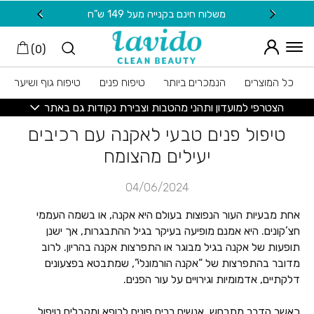
חזרה למעלה
Skip to Conten
משלוח חינם בקנייה מעל 149 ש"ח
20 ש"ח מתנה למצטרפות חדשות לניוזלטר
)
0
(
כל המוצרים
הנמכרים ביותר
טיפוח פנים
טיפוח גוף ושיער
הצטרפי למועדון ותהני מהטבות וצבירת נקודות גם באתר
טיפול פנים טבעי לאקנה עם רכיבים
יעילים מהצומח
04/06/2024
אחת מבעיות העור הנפוצות בעולם היא אקנה, או בשמה העממי
חצ’קונים. היא אמנם מופיעה בעיקר בגיל ההתבגרות, אך ישנן
תופעות של אקנה בגיל מבוגר או התפרצות אקנה בהריון. לרוב
מדובר בהתפרצות של “אקנה הורמונלי”, שמתבטא בפצעונים
דלקתיים, אדמומיות וגירויים על עור הפנים.
כאשר הדבר מתרחש, אנשים רבים פונים לרופא ומקבלים טיפול