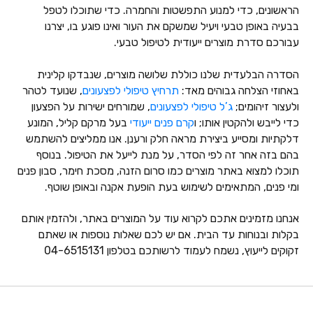
הראשונים, כדי למנוע התפשטות והחמרה. כדי שתוכלו לטפל
בבעיה באופן טבעי ויעיל שמשקם את העור ואינו פוגע בו, יצרנו
עבורכם סדרת מוצרים ייעודית לטיפול טבעי.
הסדרה הבלעדית שלנו כוללת שלושה מוצרים, שנבדקו קלינית
באחוזי הצלחה גבוהים מאד:
תרחיץ טיפולי לפצעונים
, שנועד לטהר
ולעצור זיהומים;
ג’ל טיפולי לפצעונים
, שמורחים ישירות על הפצעון
כדי לייבש ולהקטין אותו; ו
קרם פנים ייעודי
בעל מרקם קליל, המונע
דלקתיות ומסייע ביצירת מראה חלק ורענן. אנו ממליצים להשתמש
בהם בזה אחר זה לפי הסדר, על מנת לייעל את הטיפול. בנוסף
תוכלו למצוא באתר מוצרים כמו סרום הזנה, מסכת חימר, סבון פנים
ומי פנים, המתאימים לשימוש בעת הופעת אקנה ובאופן שוטף.
אנחנו מזמינים אתכם לקרוא עוד על המוצרים באתר, ולהזמין אותם
בקלות ובנוחות עד הבית. אם יש לכם שאלות נוספות או שאתם
זקוקים לייעוץ, נשמח לעמוד לרשותכם בטלפון 04-6515131