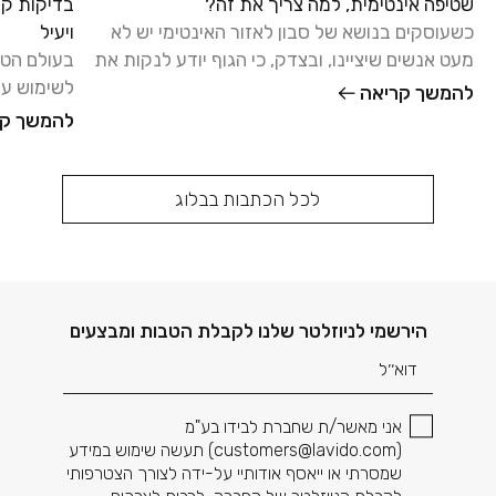
שטיפה אינטימית, למה צריך את זה?
בדיקות קל
כשעוסקים בנושא של סבון לאזור האינטימי יש לא
ויעיל
מעט אנשים שיציינו, ובצדק, כי הגוף יודע לנקות את
בעולם הטיפ
עצמו, ואפשר להסתפק
לשימוש על
להמשך קריאה
המקום שבו
להמשך קר
לכל הכתבות בבלוג
דוא׳׳ל
הירשמי לניוזלטר שלנו לקבלת הטבות ומבצעים
אני מאשר/ת שחברת לבידו בע"מ
(
customers@lavido.com
) תעשה שימוש במידע
שמסרתי או ייאסף אודותיי על-ידה לצורך הצטרפותי