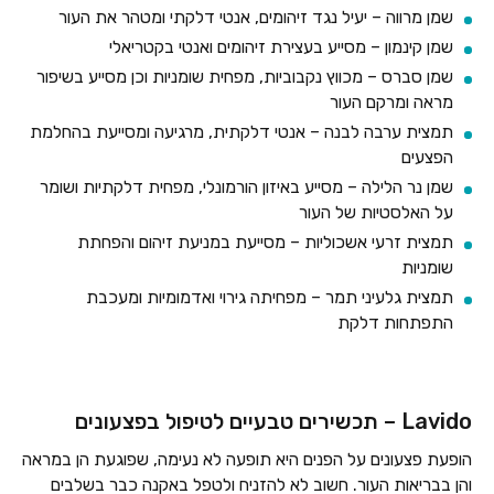
שמן מרווה – יעיל נגד זיהומים, אנטי דלקתי ומטהר את העור
שמן קינמון – מסייע בעצירת זיהומים ואנטי בקטריאלי
שמן סברס – מכווץ נקבוביות, מפחית שומניות וכן מסייע בשיפור
מראה ומרקם העור
תמצית ערבה לבנה – אנטי דלקתית, מרגיעה ומסייעת בהחלמת
הפצעים
שמן נר הלילה – מסייע באיזון הורמונלי, מפחית דלקתיות ושומר
על האלסטיות של העור
תמצית זרעי אשכוליות – מסייעת במניעת זיהום והפחתת
שומניות
תמצית גלעיני תמר – מפחיתה גירוי ואדמומיות ומעכבת
התפתחות דלקת
Lavido – תכשירים טבעיים לטיפול בפצעונים
הופעת פצעונים על הפנים היא תופעה לא נעימה, שפוגעת הן במראה
והן בבריאות העור. חשוב לא להזניח ולטפל באקנה כבר בשלבים