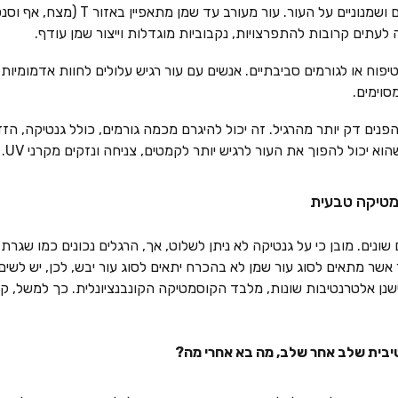
 ושמנוניים על העור.
עור מעורב עד שמן
מתאפיין באזור T (מ
ה לעתים קרובות להתפרצויות, נקבוביות מוגדלות וייצור שמן עודף.
טיפוח או לגורמים סביבתיים. אנשים עם עור רגיש עלולים לחוות אדמומיות, 
סוימים.
פנים דק יותר מהרגיל. זה יכול להיגרם מכמה גורמים, כולל גנטיקה, הזד
הוא יכול להפוך את העור לרגיש יותר לקמטים, צניחה ונזקים מקרני UV.
סמטיקה טבעית
 שונים. מובן כי על גנטיקה לא ניתן לשלוט, אך, הרגלים נכונים כמו שגר
אשר מתאים לסוג עור שמן לא בהכרח יתאים לסוג עור יבש, לכן, יש לשים 
שנן אלטרנטיבות שונות, מלבד הקוסמטיקה הקונבנציונלית. כך למשל, קו
יבית שלב אחר שלב, מה בא אחרי מה?