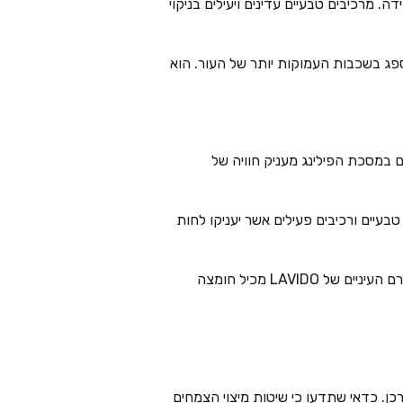
. מרכיבים טבעיים עדינים ויעילים בניקוי
יספג בשכבות העמוקות יותר של העור. הוא
 במסכת הפילינג מעניק חוויה של
עיים ורכיבים פעילים אשר יעניקו לחות
– אזור זה עדין ודק יותר בהשוואה לעור הפנים, ולכן נוטה להתקמט ראשון ולהראות את סימני גילך. קרם העיניים של LAVIDO מכיל חומצה
ם טבעיים עם יעילות מוכחת, Lavido הוא המותג הנכון עבורכן. כדאי שתדעו כי שיטות מיצוי הצמחים