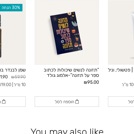
‫30% הנחה
 פטשולי, וניל
“תזונה לנשים שיכולות לכתוב
שמן לבנדר בולג
ספר על תזונה”-אלמוג גולד
1.90
₪59.90
₪95.00
10 מ״ל |
419.00
סל
הוספה לסל
ה
You may also like