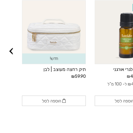
‫30% הנחה
חדש!
רי אורגני
תיק רחצה מעוצב | לבן
קרם למנ
והפחתת
₪59.90
₪4
209.90
₪
ל- 100 מ"ל
50 מ״ל |
וספה לסל
הוספה לסל