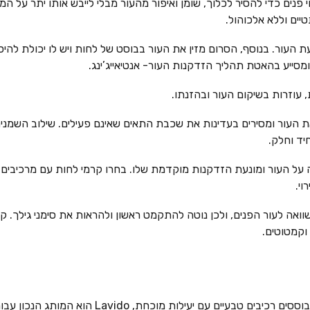
נים כדי להסיר לכלוך, שומן ואיפור מהעור מבלי לייבש אותו יתר על המידה
טיים וללא אלכוהול.
עת העור. בנוסף, הסרום מזין את העור בבוסט של לחות ויש לו יכולת לה
ומסייע בהאטת תהליך הזדקנות העור- אנטיאייג’ינג.
 עוזרות בשיקום העור ובהזנתו.
ת העור ומסירים בעדינות את שכבת התאים שאינם פעילים. שילוב השמנים
יד וחלק.
 על העור ומונעת הזדקנות מוקדמת שלו. בחרו קרמי לחות עם מרכיבים טב
וי.
וקמטוטים.
אם אתן מחפשות מוצרי טיפוח איכותיים המבוססים רכיבי