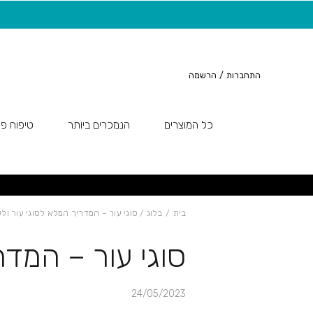
חזרה למעלה
Skip to Conten
20 ש"ח מתנה למצטרפות חדשות לניוזלטר
התחברות
/
הרשמה
כל המוצרים
הנמכרים ביותר
טיפוח פנ
בית
/
בלוג
/ סוגי עור – המדריך המלא לסוגי עור ול
סוגי עור – המדר
24/05/2023